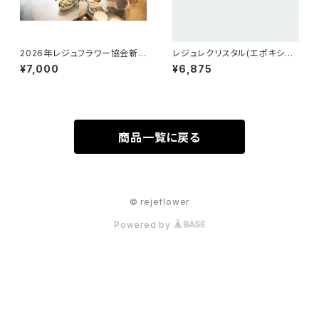
2026年レジュフラワー協会新
レジュレクリスタル(エポキシレ
年会
ジン320g)
¥7,000
¥6,875
商品一覧に戻る
© rejeflower
Powered by