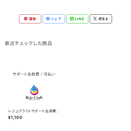
保存
シェア
LINE
ポスト
最近チェックした商品
レジュクラフトサポート会員費 /
月払い
¥1,100