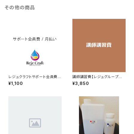
その他の商品
レジュクラフトサポート会員費 /
講師講習費【レジュグループ認
月払い
定講座資格】
¥1,100
¥3,850